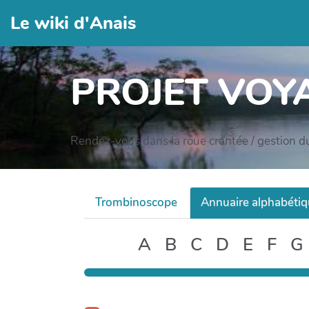
Le wiki d'Anais
PROJET VOY
Rendez-vous dans la roue crantée / gestion d
Trombinoscope
Annuaire alphabéti
A
B
C
D
E
F
G