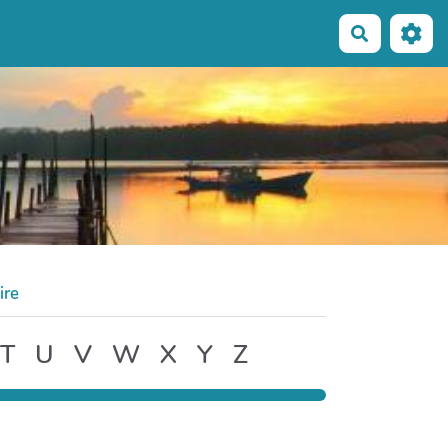
Recherche
ire
T
U
V
W
X
Y
Z