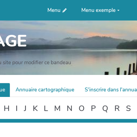
Menu
Menu exemple
AGE
u site pour modifier ce bandeau
que
Annuaire cartographique
S'inscrire dans l'annua
H
I
J
K
L
M
N
O
P
Q
R
S