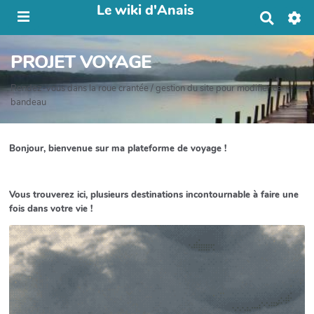
Le wiki d'Anais
R
e
c
PROJET VOYAGE
h
e
r
Rendez-vous dans la roue crantée / gestion du site pour modifier ce
c
bandeau
h
e
r
Bonjour, bienvenue sur ma plateforme de voyage !
Vous trouverez ici, plusieurs destinations incontournable à faire une
fois dans votre vie !