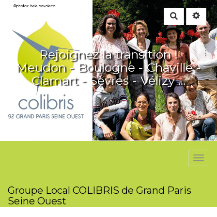
Rechercher
Rejoignez la transition !
Meudon - Boulogne - Chaville -
Clamart - Sèvres - Vélizy ...
Togg
navi
Groupe Local COLIBRIS de Grand Paris
Seine Ouest