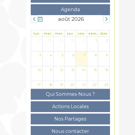
Agenda
août 2026
lun.
mar.
mer.
jeu.
ven.
sam.
dim.
27
28
29
30
31
1
2
3
4
5
6
7
8
9
10
11
12
13
14
15
16
17
18
19
20
21
22
23
Qui Sommes-Nous ?
24
25
26
27
28
29
30
Actions Locales
31
1
2
3
4
5
6
Nos Partages
Nous contacter