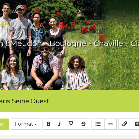
n ! Meudon - Boulogne - Chaville - Cla
aris Seine Ouest
er
Format