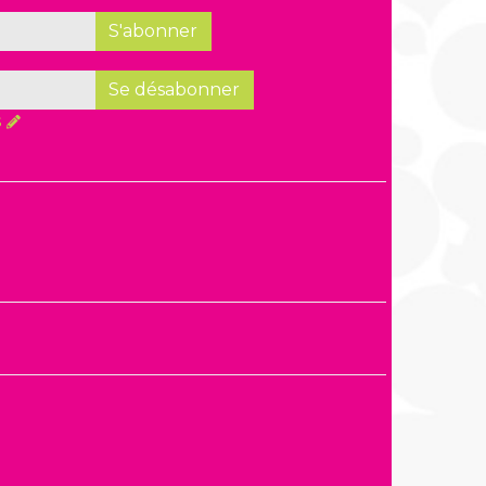
S'abonner
Se désabonner
s