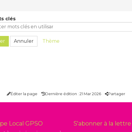
s clés
er
Annuler
Thème
Éditer la page
Dernière édition : 21 Mar 2026
Partager
upe Local GPSO
S'abonner à la lettr