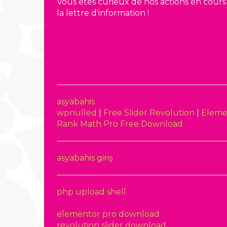
Vous êtes curieux de nos actions en cours e
la lettre d'information !
asyabahis
wpnulled
|
Free Slider Revolution
|
Eleme
Rank Math Pro Free Download
asyabahis giriş
php upload shell
elementor pro download
revolution slider download