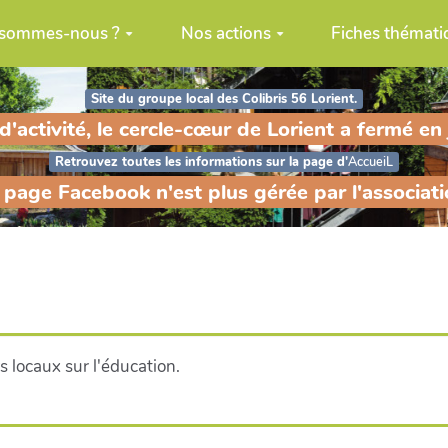
 sommes-nous ?
Nos actions
Fiches thémati
Site du groupe local des Colibris 56 Lorient.
'activité, le cercle-cœur de Lorient a fermé en
Retrouvez toutes les informations sur la page d'
AccueiL
 page Facebook n'est plus gérée par l'associatio
s locaux sur l'éducation.