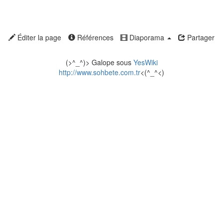
Éditer la page
Références
Diaporama
Partager
(>^_^)> Galope sous
YesWiki
http://www.sohbete.com.tr
<(^_^<)