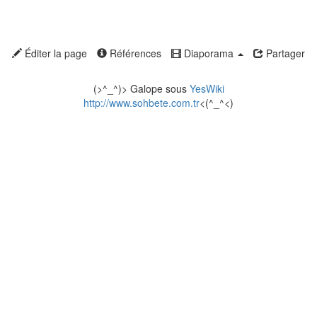
Éditer la page
Références
Diaporama
Partager
(>^_^)> Galope sous
YesWiki
http://www.sohbete.com.tr
<(^_^<)