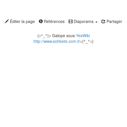
Éditer la page
Références
Diaporama
Partager
(>^_^)> Galope sous
YesWiki
http://www.sohbete.com.tr
<(^_^<)