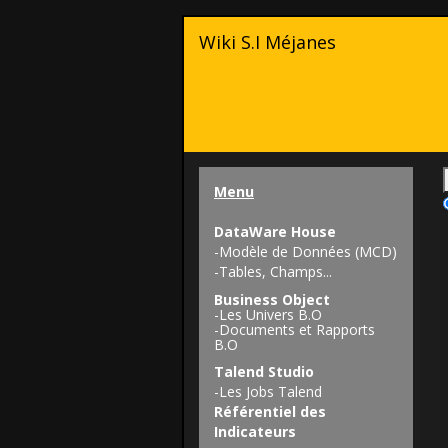
Wiki S.I Méjanes
Aide
Menu
DataWare House
-
Modèle de Données (MCD)
-
Tables, Champs...
Business Object
-
Les Univers B.O
-
Documents et Rapports
B.O
Talend Studio
-
Les Jobs Talend
Référentiel des
Indicateurs