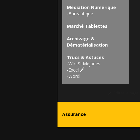
Médiation Numérique
-
Bureautique
Marché Tablettes
Archivage &
Dématérialisation
Trucs & Astuces
-
Wiki SI Méjanes
-
Excel
-
Wordl
Éditer la page
Assurance