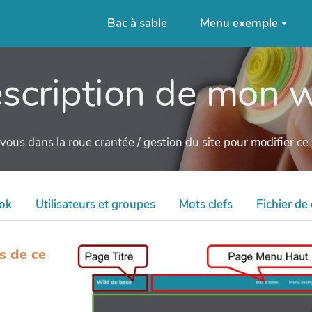
Bac à sable
Menu exemple
scription de mon w
ous dans la roue crantée / gestion du site pour modifier c
ok
Utilisateurs et groupes
Mots clefs
Fichier de
s de ce