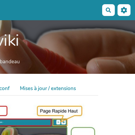
Recherche
iki
e bandeau
 conf
Mises à jour / extensions