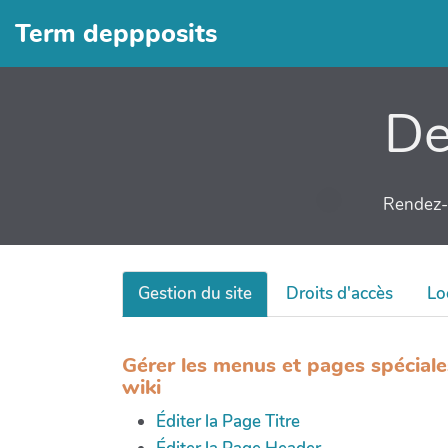
Term deppposits
De
Rendez-v
Gestion du site
Droits d'accès
Lo
Gérer les menus et pages spéciale
wiki
Éditer la Page Titre