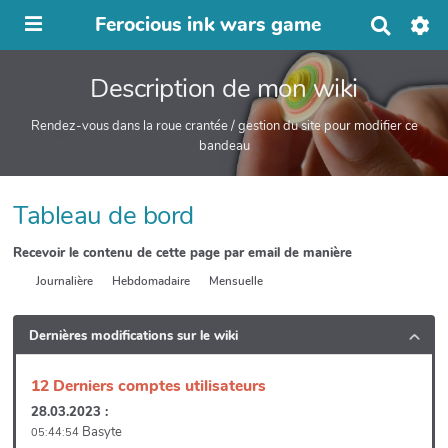
Ferocious ink wars game
R
e
c
Description de mon wiki
h
e
r
Rendez-vous dans la roue crantée / gestion du site pour modifier ce
c
bandeau
h
e
r
Tableau de bord
Recevoir le contenu de cette page par email de manière
Journalière
Hebdomadaire
Mensuelle
Dernières modifications sur le wiki
12 Derniers comptes utilisateurs
28.03.2023 :
Basyte
05:44:54