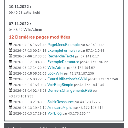
10.11.2022 :
satterfield
09:40:28
07.11.2022 :
WikiAdmin
04:48:42
12 Dernières pages modifiées
PageMenuExemple
2026-07-15 15:21:45
par 57.141.0.48
ExempleFormulaire
2026-07-13 00:14:16
par 57.141.0.66
RechercheTexte
2026-07-06 17:33:30
par 57.141.0.17
ExempleRessource
2026-06-17 18:48:38
par 43.172.196.22
WikiAdmin
2026-06-17 14:20:50
par 43.172.194.57
LookWiki
2026-06-15 05:01:08
par 43.172.197.230
CoursUtilisationYesWiki
2026-06-15 03:22:32
par 43.172.197.240
VoirBlogSimple
2026-06-14 15:19:07
par 43.172.194.134
DerniersChangementsRSS
2026-06-14 02:46:23
par
43.173.181.233
SaisirRessource
2026-06-13 21:43:56
par 43.173.177.206
AnnuaireAlpha
2026-06-13 19:41:12
par 43.172.196.212
VoirBlog
2026-06-13 17:29:01
par 43.173.180.44