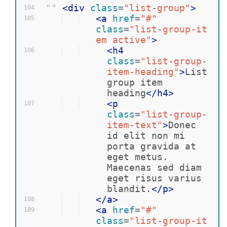
""
<
div
class
=
"list-group"
>
104
<
a
href
=
"#"
105
class
=
"list-group-it
em active"
>
<
h4
106
class
=
"list-group-
item-heading"
>
List 
group item 
heading
</
h4
>
<
p
107
class
=
"list-group-
item-text"
>
Donec 
id elit non mi 
porta gravida at 
eget metus. 
Maecenas sed diam 
eget risus varius 
blandit.
</
p
>
</
a
>
108
<
a
href
=
"#"
109
class
=
"list-group-it