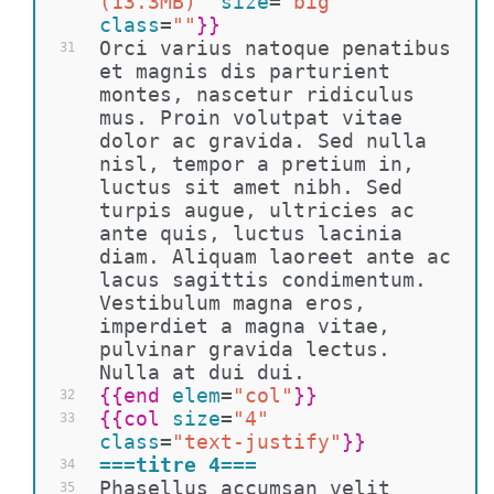
(13.3MB)"
size
=
"big"
class
=
""
}}
Orci varius natoque penatibus 
31
et magnis dis parturient 
montes, nascetur ridiculus 
mus. Proin volutpat vitae 
dolor ac gravida. Sed nulla 
nisl, tempor a pretium in, 
luctus sit amet nibh. Sed 
turpis augue, ultricies ac 
ante quis, luctus lacinia 
diam. Aliquam laoreet ante ac 
lacus sagittis condimentum. 
Vestibulum magna eros, 
imperdiet a magna vitae, 
pulvinar gravida lectus. 
Nulla at dui dui.
{{
end 
elem
=
"col"
}}
32
{{
col 
size
=
"4"
33
class
=
"text-justify"
}}
===titre 4===
34
Phasellus accumsan velit 
35