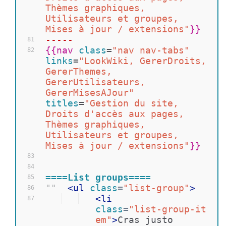
Thèmes graphiques, 
Utilisateurs et groupes, 
Mises à jour / extensions"
}}
-----
81
{{
nav 
class
=
"nav nav-tabs"
82
links
=
"LookWiki, GererDroits, 
GererThemes, 
GererUtilisateurs, 
GererMisesAJour"
titles
=
"Gestion du site, 
Droits d'accès aux pages, 
Thèmes graphiques, 
Utilisateurs et groupes, 
Mises à jour / extensions"
}}
83
84
====List groups====
85
""
<
ul
class
=
"list-group"
>
86
<
li
87
class
=
"list-group-it
em"
>
Cras justo 