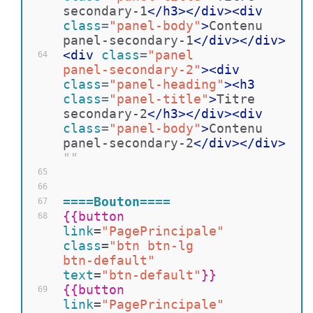
secondary-1
</
h3
>
</
div
>
<
div
class
=
"panel-body"
>
Contenu 
panel-secondary-1
</
div
>
</
div
>
<
div
class
=
"panel 
64
panel-secondary-2"
>
<
div
class
=
"panel-heading"
>
<
h3
class
=
"panel-title"
>
Titre 
secondary-2
</
h3
>
</
div
>
<
div
class
=
"panel-body"
>
Contenu 
panel-secondary-2
</
div
>
</
div
>
""
65
66
====Bouton====
67
{{
button 
68
link
=
"PagePrincipale"
class
=
"btn btn-lg 
btn-default"
text
=
"btn-default"
}}
{{
button 
69
link
=
"PagePrincipale"