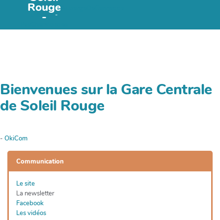
e
Rouge
AubergeDeCannedda
c
-
OkiCom
-
h
PasCherMontres
e
r
c
h
e
Bienvenues sur la Gare Centrale
r
de Soleil Rouge
-
OkiCom
Communication
Le site
La newsletter
Facebook
Les vidéos