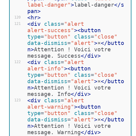
label-danger"
>
label-danger
</
s
pan
>
<
hr
>
120
<
div
class
=
"alert 
121
alert-success"
>
<
button
type
=
"button"
class
=
"close"
data-dismiss
=
"alert"
>
×
</
butto
n
>
Attention ! Voici votre 
message. Success
</
div
>
<
div
class
=
"alert 
122
alert-info"
>
<
button
type
=
"button"
class
=
"close"
data-dismiss
=
"alert"
>
×
</
butto
n
>
Attention ! Voici votre 
message. Info
</
div
>
<
div
class
=
"alert 
123
alert-warning"
>
<
button
type
=
"button"
class
=
"close"
data-dismiss
=
"alert"
>
×
</
butto
n
>
Attention ! Voici votre 
message. Warning
</
div
>