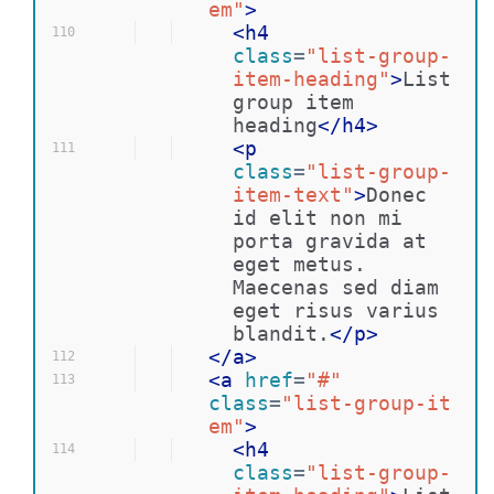
em"
>
<
h4
110
class
=
"list-group-
item-heading"
>
List 
group item 
heading
</
h4
>
<
p
111
class
=
"list-group-
item-text"
>
Donec 
id elit non mi 
porta gravida at 
eget metus. 
Maecenas sed diam 
eget risus varius 
blandit.
</
p
>
</
a
>
112
<
a
href
=
"#"
113
class
=
"list-group-it
em"
>
<
h4
114
class
=
"list-group-