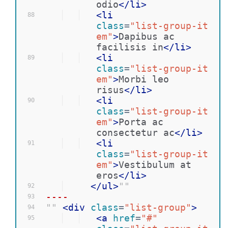
odio
</
li
>
<
li
88
class
=
"list-group-it
em"
>
Dapibus ac 
facilisis in
</
li
>
<
li
89
class
=
"list-group-it
em"
>
Morbi leo 
risus
</
li
>
<
li
90
class
=
"list-group-it
em"
>
Porta ac 
consectetur ac
</
li
>
<
li
91
class
=
"list-group-it
em"
>
Vestibulum at 
eros
</
li
>
</
ul
>
""
92
----
93
""
<
div
class
=
"list-group"
>
94
<
a
href
=
"#"
95