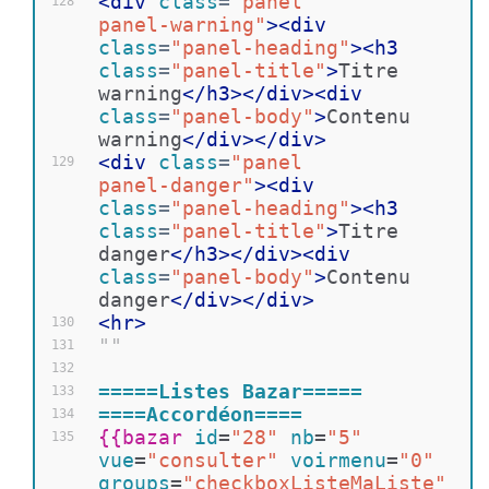
<
div
class
=
"panel 
128
panel-warning"
>
<
div
class
=
"panel-heading"
>
<
h3
class
=
"panel-title"
>
Titre 
warning
</
h3
>
</
div
>
<
div
class
=
"panel-body"
>
Contenu 
warning
</
div
>
</
div
>
<
div
class
=
"panel 
129
panel-danger"
>
<
div
class
=
"panel-heading"
>
<
h3
class
=
"panel-title"
>
Titre 
danger
</
h3
>
</
div
>
<
div
class
=
"panel-body"
>
Contenu 
danger
</
div
>
</
div
>
<
hr
>
130
""
131
132
=====Listes Bazar=====
133
====Accordéon====
134
{{
bazar 
id
=
"28"
nb
=
"5"
135
vue
=
"consulter"
voirmenu
=
"0"
groups
=
"checkboxListeMaListe"