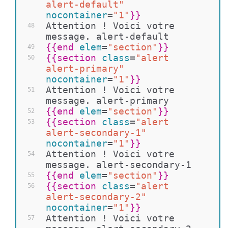
alert-default"
nocontainer
=
"1"
}}
Attention ! Voici votre 
48
message. alert-default
{{
end 
elem
=
"section"
}}
49
{{
section 
class
=
"alert 
50
alert-primary"
nocontainer
=
"1"
}}
Attention ! Voici votre 
51
message. alert-primary
{{
end 
elem
=
"section"
}}
52
{{
section 
class
=
"alert 
53
alert-secondary-1"
nocontainer
=
"1"
}}
Attention ! Voici votre 
54
message. alert-secondary-1
{{
end 
elem
=
"section"
}}
55
{{
section 
class
=
"alert 
56
alert-secondary-2"
nocontainer
=
"1"
}}
Attention ! Voici votre 
57