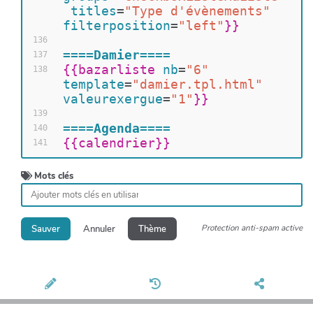
titles
=
"Type d'évènements"
filterposition
=
"left"
}}
136
====Damier====
137
{{
bazarliste 
nb
=
"6"
138
template
=
"damier.tpl.html"
valeurexergue
=
"1"
}}
139
====Agenda====
140
{{
calendrier
}}
141
Mots clés
Protection anti-spam active
Sauver
Annuler
Thème