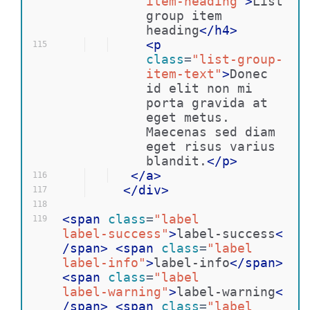
item-heading"
>
List 
group item 
heading
</
h4
>
<
p
115
class
=
"list-group-
item-text"
>
Donec 
id elit non mi 
porta gravida at 
eget metus. 
Maecenas sed diam 
eget risus varius 
blandit.
</
p
>
</
a
>
116
</
div
>
117
118
<
span
class
=
"label 
119
label-success"
>
label-success
<
/
span
>
<
span
class
=
"label 
label-info"
>
label-info
</
span
>
<
span
class
=
"label 
label-warning"
>
label-warning
<
/
span
>
<
span
class
=
"label 