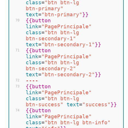
class
=
"btn btn-lg 
btn-primary"
text
=
"btn-primary"
}}
{{
button 
70
link
=
"PagePrincipale"
class
=
"btn btn-lg 
btn-secondary-1"
text
=
"btn-secondary-1"
}}
{{
button 
71
link
=
"PagePrincipale"
class
=
"btn btn-lg 
btn-secondary-2"
text
=
"btn-secondary-2"
}}
----
72
{{
button 
73
link
=
"PagePrincipale"
class
=
"btn btn-lg 
btn-success"
text
=
"success"
}}
{{
button 
74
link
=
"PagePrincipale"
class
=
"btn btn-lg btn-info"