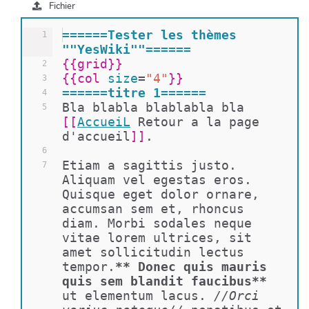
Fichier
======Tester les thèmes 
1
""YesWiki""======
{{
grid
}}
2
{{
col 
size
=
"4"
}}
3
======titre 1======
4
Bla blabla blablabla bla 
5
[[
AccueiL
Retour a la page 
d'accueil
]]
.
6
Etiam a sagittis justo. 
7
Aliquam vel egestas eros. 
Quisque eget dolor ornare, 
accumsan sem et, rhoncus 
diam. Morbi sodales neque 
vitae lorem ultrices, sit 
amet sollicitudin lectus 
tempor.
** Donec quis mauris 
quis sem blandit faucibus**
ut elementum lacus. 
//Orci 