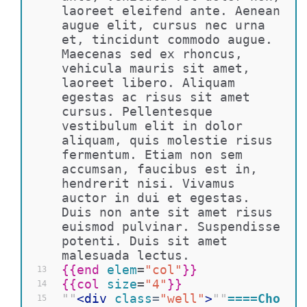
laoreet eleifend ante. Aenean 
augue elit, cursus nec urna 
et, tincidunt commodo augue. 
Maecenas sed ex rhoncus, 
vehicula mauris sit amet, 
laoreet libero. Aliquam 
egestas ac risus sit amet 
cursus. Pellentesque 
vestibulum elit in dolor 
aliquam, quis molestie risus 
fermentum. Etiam non sem 
accumsan, faucibus est in, 
hendrerit nisi. Vivamus 
auctor in dui et egestas. 
Duis non ante sit amet risus 
euismod pulvinar. Suspendisse 
potenti. Duis sit amet 
malesuada lectus. 
{{
end 
elem
=
"col"
}}
13
{{
col 
size
=
"4"
}}
14
""
<
div
class
=
"well"
>
""
====Cho
15