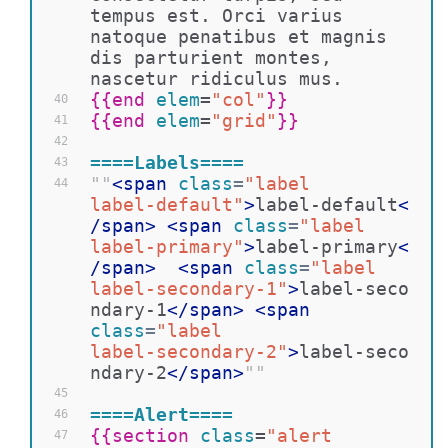
tempus est. Orci varius 
natoque penatibus et magnis 
dis parturient montes, 
nascetur ridiculus mus.
{{
end 
elem
=
"col"
}}
40
{{
end 
elem
=
"grid"
}}
41
42
====Labels====
43
""
<
span
class
=
"label 
44
label-default"
>
label-default
<
/
span
>
<
span
class
=
"label 
label-primary"
>
label-primary
<
/
span
>
<
span
class
=
"label 
label-secondary-1"
>
label-seco
ndary-1
</
span
>
<
span
class
=
"label 
label-secondary-2"
>
label-seco
ndary-2
</
span
>
""
45
====Alert====
46
{{
section 
class
=
"alert 
47