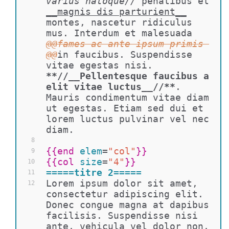
varius natoque//
 penatibus et 
__magnis dis parturient__
montes, nascetur ridiculus 
mus. Interdum et malesuada 
@@fames ac ante ipsum primis 
@@
in faucibus. Suspendisse 
vitae egestas nisi. 
**//__Pellentesque faucibus a 
elit vitae luctus__//**
. 
Mauris condimentum vitae diam 
ut egestas. Etiam sed dui et 
lorem luctus pulvinar vel nec 
diam. 
8
{{
end 
elem
=
"col"
}}
9
{{
col 
size
=
"4"
}}
10
=====titre 2=====
11
Lorem ipsum dolor sit amet, 
12
consectetur adipiscing elit. 
Donec congue magna at dapibus 
facilisis. Suspendisse nisi 
ante, vehicula vel dolor non, 