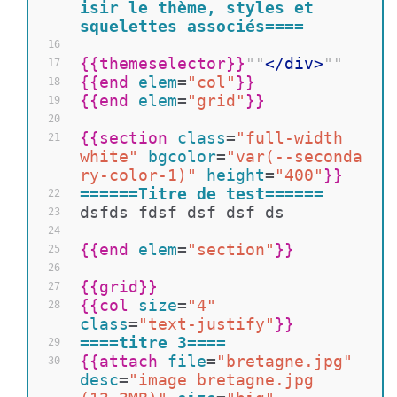
isir le thème, styles et 
squelettes associés====
16
{{
themeselector
}}
""
</
div
>
""
17
{{
end 
elem
=
"col"
}}
18
{{
end 
elem
=
"grid"
}}
19
20
{{
section 
class
=
"full-width 
21
white"
bgcolor
=
"var(--seconda
ry-color-1)"
height
=
"400"
}}
======Titre de test======
22
dsfds fdsf dsf dsf ds 
23
24
{{
end 
elem
=
"section"
}}
25
26
{{
grid
}}
27
{{
col 
size
=
"4"
28
class
=
"text-justify"
}}
====titre 3====
29
{{
attach 
file
=
"bretagne.jpg"
30
desc
=
"image bretagne.jpg 