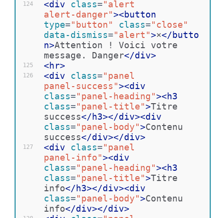
<
div
class
=
"alert 
124
alert-danger"
>
<
button
type
=
"button"
class
=
"close"
data-dismiss
=
"alert"
>
×
</
butto
n
>
Attention ! Voici votre 
message. Danger
</
div
>
<
hr
>
125
<
div
class
=
"panel 
126
panel-success"
>
<
div
class
=
"panel-heading"
>
<
h3
class
=
"panel-title"
>
Titre 
success
</
h3
>
</
div
>
<
div
class
=
"panel-body"
>
Contenu 
success
</
div
>
</
div
>
<
div
class
=
"panel 
127
panel-info"
>
<
div
class
=
"panel-heading"
>
<
h3
class
=
"panel-title"
>
Titre 
info
</
h3
>
</
div
>
<
div
class
=
"panel-body"
>
Contenu 
info
</
div
>
</
div
>