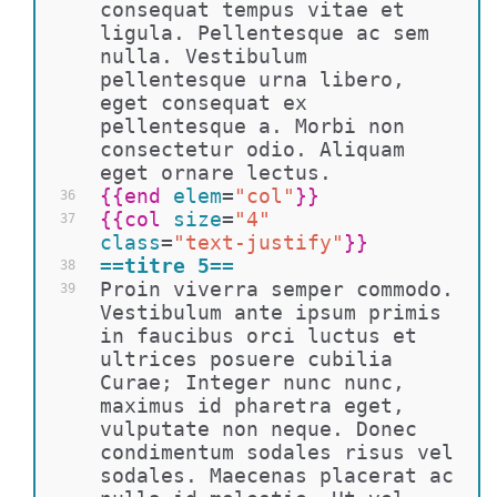
consequat tempus vitae et 
ligula. Pellentesque ac sem 
nulla. Vestibulum 
pellentesque urna libero, 
eget consequat ex 
pellentesque a. Morbi non 
consectetur odio. Aliquam 
eget ornare lectus.
{{
end 
elem
=
"col"
}}
36
{{
col 
size
=
"4"
37
class
=
"text-justify"
}}
==titre 5==
38
Proin viverra semper commodo. 
39
Vestibulum ante ipsum primis 
in faucibus orci luctus et 
ultrices posuere cubilia 
Curae; Integer nunc nunc, 
maximus id pharetra eget, 
vulputate non neque. Donec 
condimentum sodales risus vel 
sodales. Maecenas placerat ac 