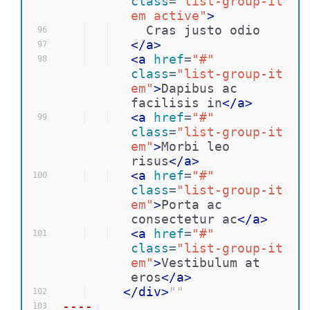
class
=
"list-group-it
em active"
>
  Cras justo odio
96
</
a
>
97
<
a
href
=
"#"
98
class
=
"list-group-it
em"
>
Dapibus ac 
facilisis in
</
a
>
<
a
href
=
"#"
99
class
=
"list-group-it
em"
>
Morbi leo 
risus
</
a
>
<
a
href
=
"#"
100
class
=
"list-group-it
em"
>
Porta ac 
consectetur ac
</
a
>
<
a
href
=
"#"
101
class
=
"list-group-it
em"
>
Vestibulum at 
eros
</
a
>
</
div
>
""
102
----
103