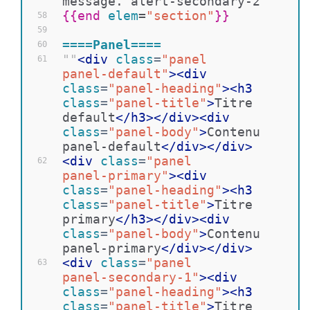
message. alert-secondary-2
{{
end 
elem
=
"section"
}}
58
59
====Panel====
60
""
<
div
class
=
"panel 
61
panel-default"
>
<
div
class
=
"panel-heading"
>
<
h3
class
=
"panel-title"
>
Titre 
default
</
h3
>
</
div
>
<
div
class
=
"panel-body"
>
Contenu 
panel-default
</
div
>
</
div
>
<
div
class
=
"panel 
62
panel-primary"
>
<
div
class
=
"panel-heading"
>
<
h3
class
=
"panel-title"
>
Titre 
primary
</
h3
>
</
div
>
<
div
class
=
"panel-body"
>
Contenu 
panel-primary
</
div
>
</
div
>
<
div
class
=
"panel 
63
panel-secondary-1"
>
<
div
class
=
"panel-heading"
>
<
h3
class
=
"panel-title"
>
Titre 