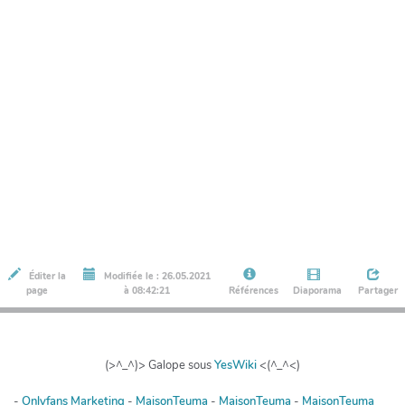
Éditer la
Modifiée le : 26.05.2021
page
à 08:42:21
Références
Diaporama
Partager
(>^_^)> Galope sous
YesWiki
<(^_^<)
-
Onlyfans Marketing
-
MaisonTeuma
-
MaisonTeuma
-
MaisonTeuma