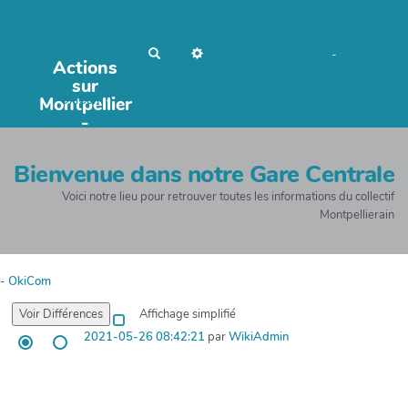
R
No Name
Maho Lux
-
Actions
e
c
sur
AubergeDeCannedda
h
Montpellier
OkiCom
-
e
r
PasCherMontres
-
c
h
e
r
Bienvenue dans notre Gare Centrale
Voici notre lieu pour retrouver toutes les informations du collectif
Montpellierain
-
OkiCom
Affichage simplifié
2021-05-26 08:42:21
par
WikiAdmin