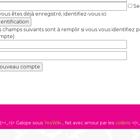
Se 
 vous êtes déjà enregistré, identifiez-vous ici
s champs suivants sont à remplir si vous vous identifiez p
mpte)
(>^_^)> Galope sous
YesWiki
, fait avec amour par les
colibris
<(^_