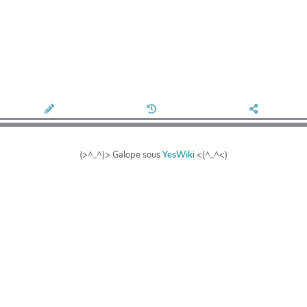
(>^_^)> Galope sous
YesWiki
<(^_^<)