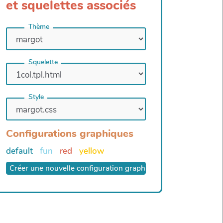
et squelettes associés
Thème
Squelette
Style
Configurations graphiques
default
fun
red
yellow
Créer une nouvelle configuration graphique