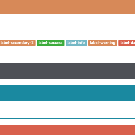
label-secondary-2
label-success
label-info
label-warning
label-d