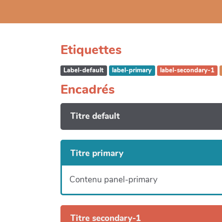
Etiquettes
Label-default
label-primary
label-secondary-1
Encadrés
Titre default
Titre primary
Contenu panel-primary
Titre secondary-1