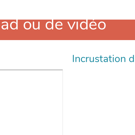
pad ou de vidéo
s pads, des vidéos, des lignes du temps...
Incrustation 