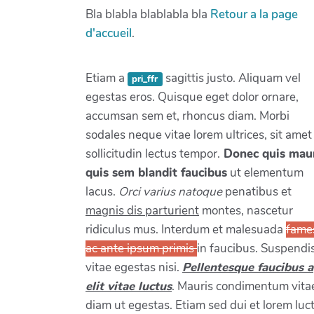
Bla blabla blablabla bla
Retour a la page
d'accueil
.
Etiam a
sagittis justo. Aliquam vel
pri_ffr
egestas eros. Quisque eget dolor ornare,
accumsan sem et, rhoncus diam. Morbi
sodales neque vitae lorem ultrices, sit amet
sollicitudin lectus tempor.
Donec quis mau
quis sem blandit faucibus
ut elementum
lacus.
Orci varius natoque
penatibus et
magnis dis parturient
montes, nascetur
ridiculus mus. Interdum et malesuada
fame
ac ante ipsum primis
in faucibus. Suspendi
vitae egestas nisi.
Pellentesque faucibus a
elit vitae luctus
. Mauris condimentum vita
diam ut egestas. Etiam sed dui et lorem luc