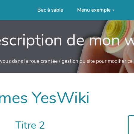
Bac à sable
Menu exemple
scription de mon w
ous dans la roue crantée / gestion du site pour modifier c
èmes YesWiki
Titre 2