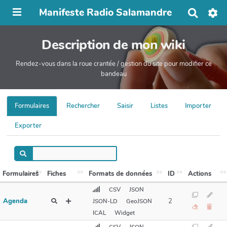
Manifeste Radio Salamandre
R
e
c
Description de mon wiki
h
e
r
Rendez-vous dans la roue crantée / gestion du site pour modifier ce
c
bandeau
h
e
r
Formulaires
Rechercher
Saisir
Listes
Importer
Exporter
Formulaires
Fiches
Formats de données
ID
Actions
CSV
JSON
Agenda
2
JSON-LD
GeoJSON
ICAL
Widget