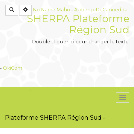
Rechercher
No Name
Maho
-
AubergeDeCannedda
SHERPA Plateforme
Région Sud
Double cliquer ici pour changer le texte.
-
OkiCom
OkiCom
-
PasCherMontres
Togg
navi
Plateforme SHERPA Région Sud -