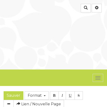
Rechercher
Togg
navi
Sauver
Format
B
I
U
S
Lien / Nouvelle Page