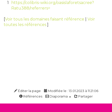
1
https://colibris-wiki.org/oasislaforetsacree?
Ratu388/referrers=
[
Voir tous les domaines faisant référence
|
Voir
toutes les références
]
Éditer la page
Modifiée le : 13.01.2023 à 11:21:06
Références
Diaporama
Partager