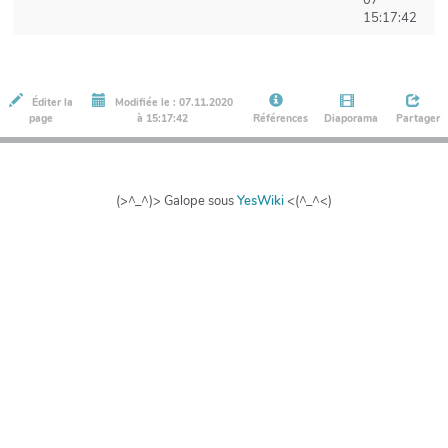
07
15:17:42
Éditer la
Modifiée le : 07.11.2020
page
à 15:17:42
Références
Diaporama
Partager
(>^_^)> Galope sous
YesWiki
<(^_^<)