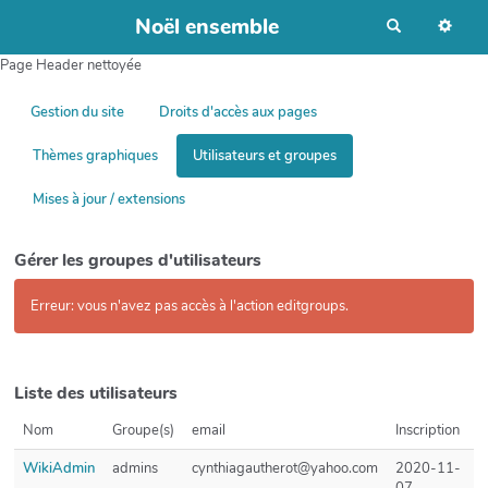
Noël ensemble
R
e
c
Page Header nettoyée
h
e
r
c
Gestion du site
Droits d'accès aux pages
h
e
r
Thèmes graphiques
Utilisateurs et groupes
Mises à jour / extensions
Gérer les groupes d'utilisateurs
Erreur: vous n'avez pas accès à l'action editgroups.
Liste des utilisateurs
Nom
Groupe(s)
email
Inscription
WikiAdmin
admins
cynthiagautherot@yahoo.com
2020-11-