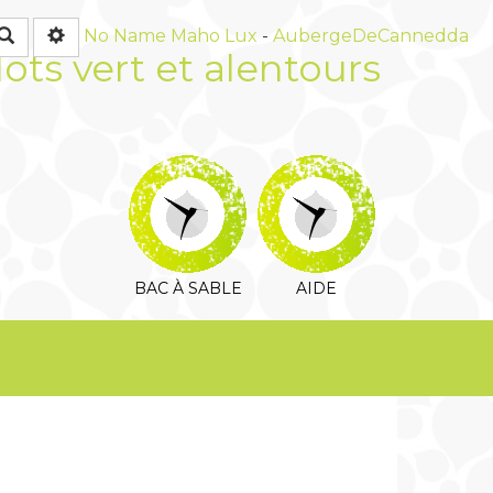
Rechercher
No Name
Maho Lux
-
AubergeDeCannedda
lots vert et alentours
BAC À SABLE
AIDE