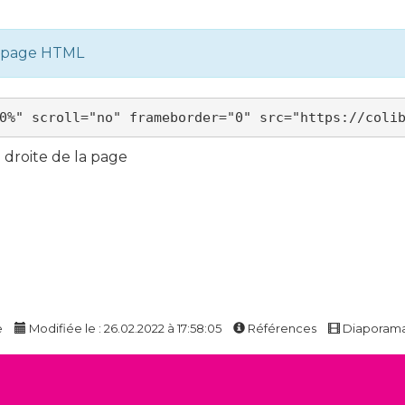
e page HTML
droite de la page
e
Modifiée le : 26.02.2022 à 17:58:05
Références
Diaporam