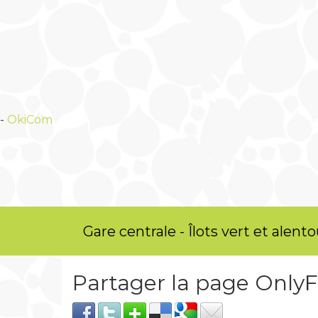
-
OkiCom
Gare centrale - Îlots vert et alento
Partager la page Only