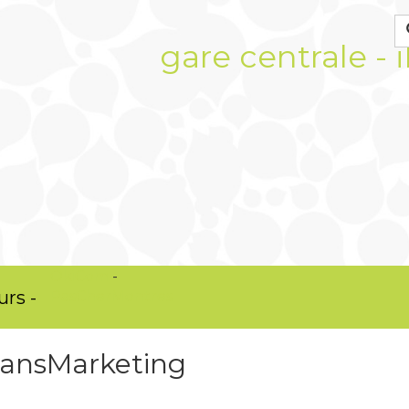
gare centrale - i
OkiCom
-
urs -
PasCherMontres
FansMarketing