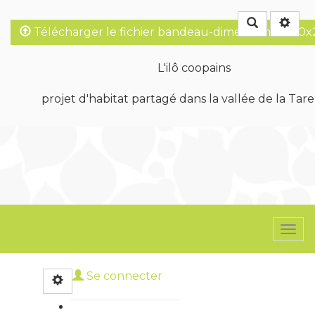
Rechercher
Télécharger le fichier bandeau-dimensions-1920x
L'ilô coopains
projet d'habitat partagé dans la vallée de la Tare
Togg
navi
Se connecter