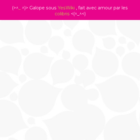
(>^
_
^)> Galope sous
YesWiki
, fait avec amour par les
colibris
<(^_^<)