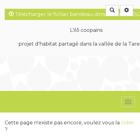
Rechercher
Télécharger le fichier bandeau-dimensions-1920x
L'ilô coopains
projet d'habitat partagé dans la vallée de la Tare
Togg
navi
Cette page n'existe pas encore, voulez vous la
créer
?