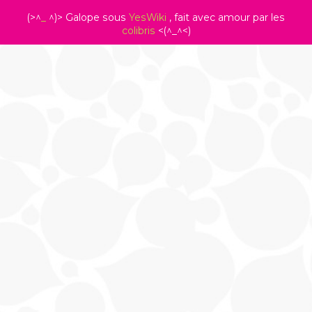
(>^
_
^)> Galope sous
YesWiki
, fait avec amour par les
colibris
<(^_^<)