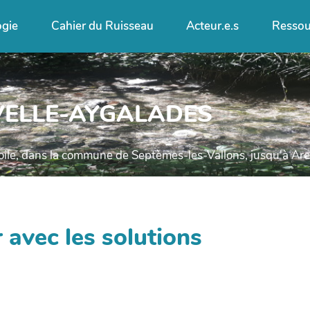
ogie
Cahier du Ruisseau
Acteur.e.s
Ressou
VELLE-AYGALADES
toile, dans la commune de Septèmes-les-Vallons, jusqu'à Are
 avec les solutions