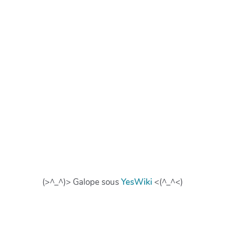
(>^_^)> Galope sous
YesWiki
<(^_^<)