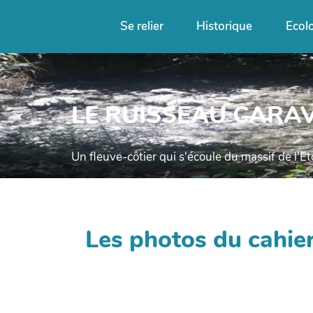
Se relier
Historique
Ecol
LE RUISSEAU CARA
Un fleuve-côtier qui s'écoule du massif de l'E
Les photos du cahier