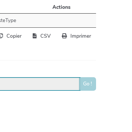
Actions
steType
Copier
CSV
Imprimer
Go !