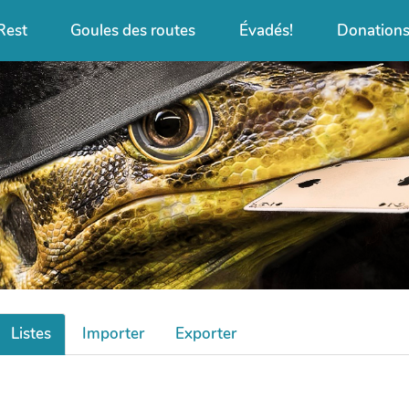
Rest
Goules des routes
Évadés!
Donation
Listes
Importer
Exporter