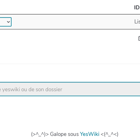
ID
Li
(>^_^)> Galope sous
YesWiki
<(^_^<)