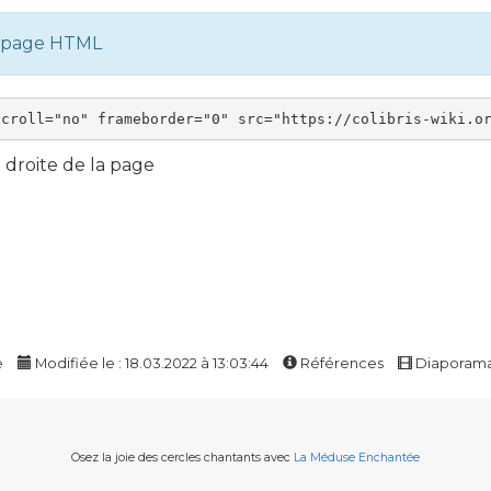
e page HTML
droite de la page
e
Modifiée le : 18.03.2022 à 13:03:44
Références
Diaporam
Osez la joie des cercles chantants avec
La Méduse Enchantée