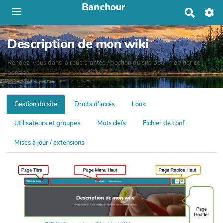
Banchour
R
e
c
Description de mon wiki
h
e
r
Rendez-vous dans la roue crantée / gestion du site pour modifier ce
c
bandeau
h
e
r
Gestion du site
Droits d'accès
Look
Utilisateurs et groupes
Mots clefs
Fichier de conf
Mises à jour / extensions