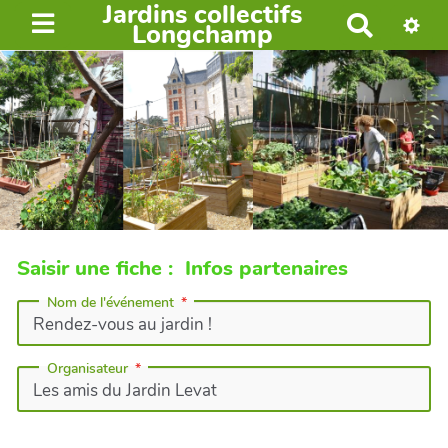
Jardins collectifs
R
Longchamp
e
c
h
e
r
c
h
e
r
Saisir une fiche : Infos partenaires
Nom de l'événement
Organisateur