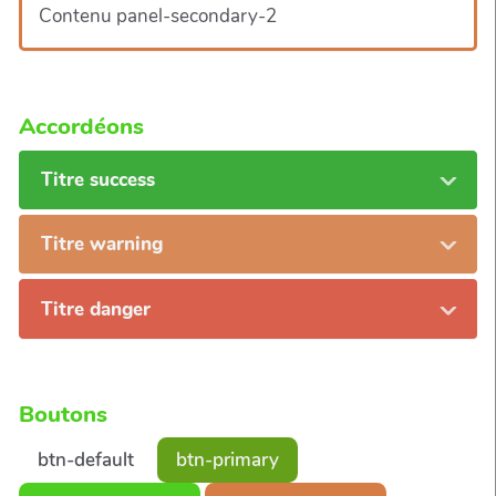
Contenu panel-secondary-2
Accordéons
Titre success
Titre warning
Titre danger
Boutons
btn-default
btn-primary