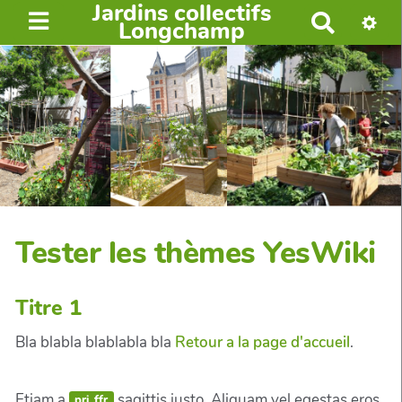
Jardins collectifs
R
Longchamp
e
c
h
e
r
c
h
e
r
Tester les thèmes YesWiki
Titre 1
Bla blabla blablabla bla
Retour a la page d'accueil
.
Etiam a
sagittis justo. Aliquam vel egestas eros.
pri_ffr