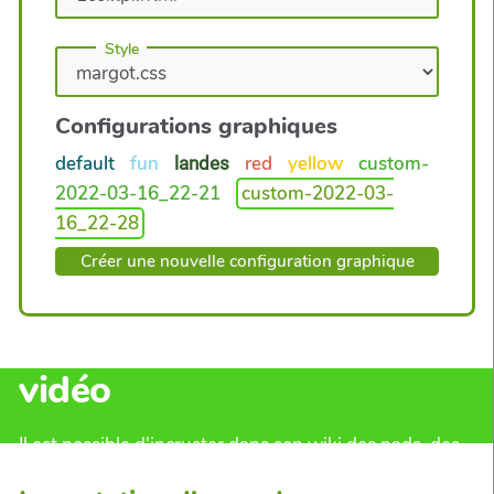
Style
Configurations graphiques
default
fun
red
yellow
custom-
landes
2022-03-16_22-21
custom-2022-03-
16_22-28
Créer une nouvelle configuration graphique
Insertion de pad ou de
vidéo
Il est possible d'incruster dans son wiki des pads, des
vidéos, des lignes du temps...