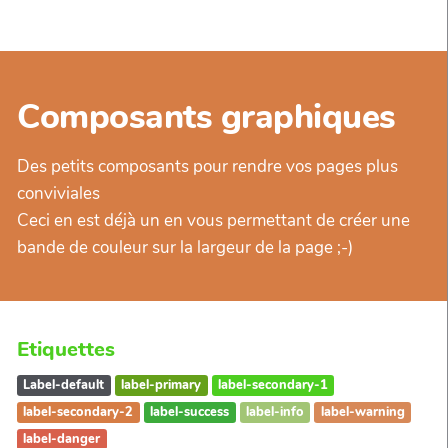
Composants graphiques
Des petits composants pour rendre vos pages plus
conviviales
Ceci en est déjà un en vous permettant de créer une
bande de couleur sur la largeur de la page ;-)
Etiquettes
Label-default
label-primary
label-secondary-1
label-secondary-2
label-success
label-info
label-warning
label-danger