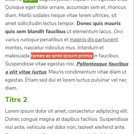
Quisque eget dolor ornare, accumsan sem et, rhoncus
diam. Morbi sodales neque vitae lorem ultrices, sit
amet sollicitudin lectus tempor.
Donec quis mauris
quis sem blandit faucibus
ut elementum lacus.
Orci
varius natoque
penatibus et
magnis dis parturient
montes, nascetur ridiculus mus. Interdum et
malesuada
fames ac ante ipsum primis
in faucibus.
Suspendisse vitae egestas nisi.
Pellentesque faucibus
a elit vitae luctus
. Mauris condimentum vitae diam ut
egestas. Etiam sed dui et lorem luctus pulvinar vel nec
diam.
Titre 2
Lorem ipsum dolor sit amet, consectetur adipiscing elit.
Donec congue magna at dapibus facilisis. Suspendisse
nisi ante, vehicula vel dolor non, laoreet eleifend ante.