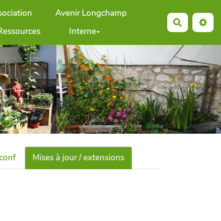
sociation
Avenir Longchamp
Recherche
Ressources
Interne
 conf
Mises à jour / extensions