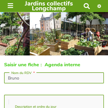
Jardins collectifs
R
Longchamp
e
c
h
e
r
c
h
e
r
Saisir une fiche : Agenda interne
Nom du RDV
Description et ordre du jour