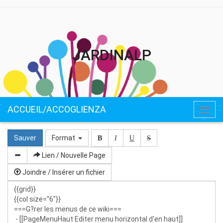
JARDINALP
ACCUEIL/ACCOGLIENZA
Togg
navig
Sauver
Format
B
I
U
S
Lien / Nouvelle Page
Joindre / Insérer un fichier