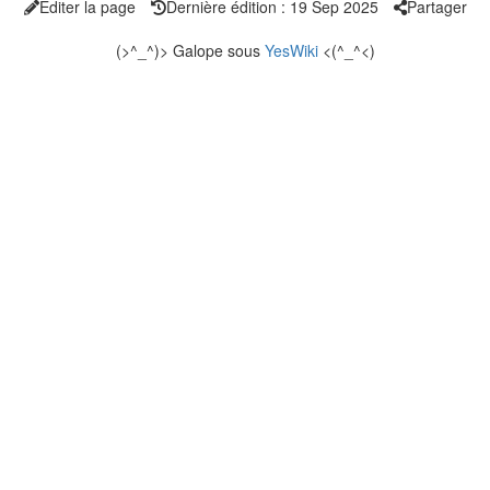
Éditer la page
Dernière édition : 19 Sep 2025
Partager
(>^_^)> Galope sous
YesWiki
<(^_^<)