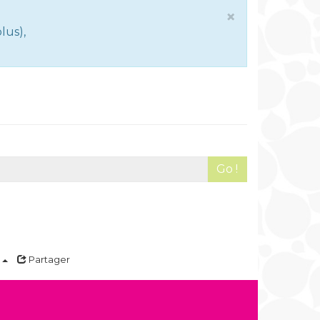
×
lus),
Go !
a
Partager