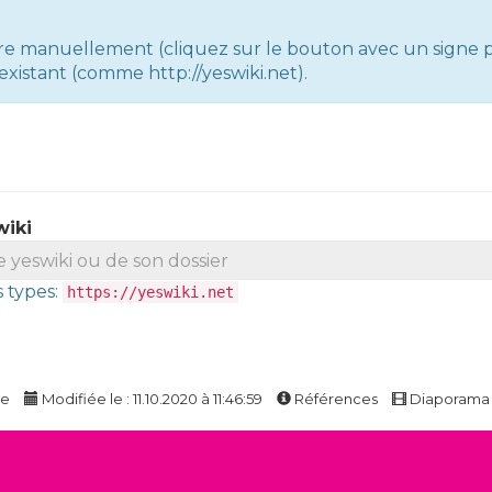
e manuellement (cliquez sur le bouton avec un signe p
existant (comme http://yeswiki.net).
wiki
 types:
https://yeswiki.net
ge
Modifiée le : 11.10.2020 à 11:46:59
Références
Diaporam