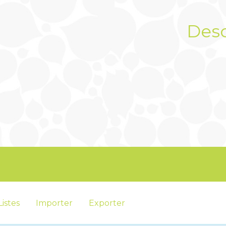
Desc
s
Listes
Importer
Exporter