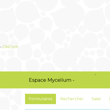
-
OkiCom
OkiCom
-
Espace Mycelium -
PasCherMontre
Formulaires
Rechercher
Saisir