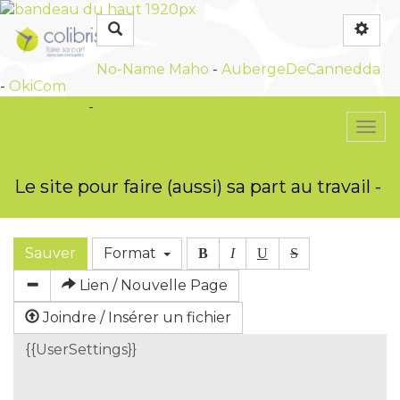
Rechercher
No-Name
Maho
-
AubergeDeCannedda
-
OkiCom
OkiCom
-
PasCherMontres
Togg
navi
Le site pour faire (aussi) sa part au travail -
Sauver
Format
B
I
U
S
Lien / Nouvelle Page
Joindre / Insérer un fichier