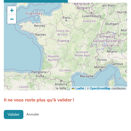
+
−
Leaflet
|
©
OpenStreetMap
contributors
Il ne vous reste plus qu'à valider !
Valider
Annuler