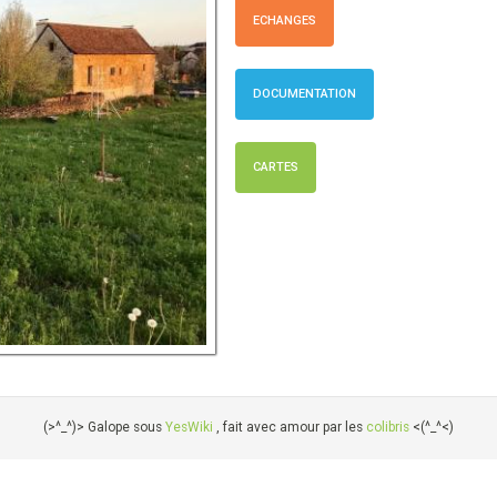
ECHANGES
DOCUMENTATION
CARTES
(>^_^)> Galope sous
YesWiki
, fait avec amour par les
colibris
<(^_^<)