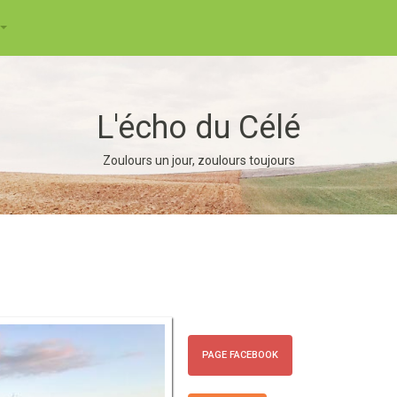
L'écho du Célé
Zoulours un jour, zoulours toujours
PAGE FACEBOOK