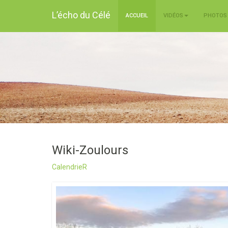
L’écho du Célé
ACCUEIL
VIDÉOS
PHOTOS
Wiki-Zoulours
CalendrieR