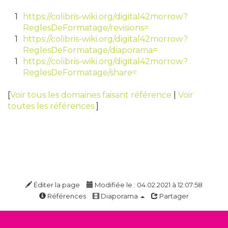
1
https://colibris-wiki.org/digital42morrow?
ReglesDeFormatage/revisions=
1
https://colibris-wiki.org/digital42morrow?
ReglesDeFormatage/diaporama=
1
https://colibris-wiki.org/digital42morrow?
ReglesDeFormatage/share=
[
Voir tous les domaines faisant référence
|
Voir
toutes les références
]
Éditer la page
Modifiée le : 04.02.2021 à 12:07:58
Références
Diaporama
Partager