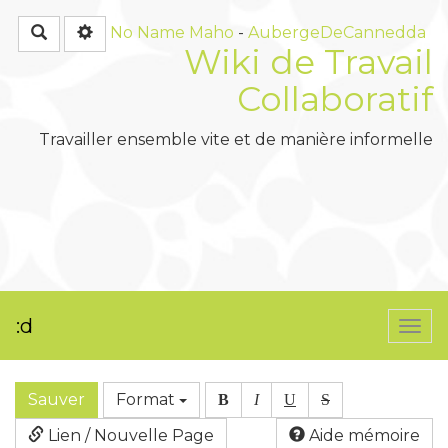
Rechercher
No Name
Maho
-
AubergeDeCannedda
Wiki de Travail
Collaboratif
Travailler ensemble vite et de manière informelle
:d
Togg
navi
Sauver
Format
B
I
U
S
Lien / Nouvelle Page
Aide mémoire