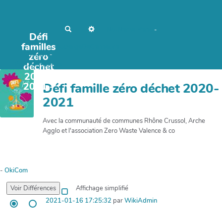
R
No-Name
Maho
-
Défi
e
c
familles
AubergeDeCannedda
h
OkiCom
zéro
-
e
r
PasCherMontres
déchet
c
2020-
h
e
2021 -
Défi famille zéro déchet 2020-
r
2021
Avec la communauté de communes Rhône Crussol, Arche
Agglo et l'association Zero Waste Valence & co
-
OkiCom
Affichage simplifié
2021-01-16 17:25:32
par
WikiAdmin