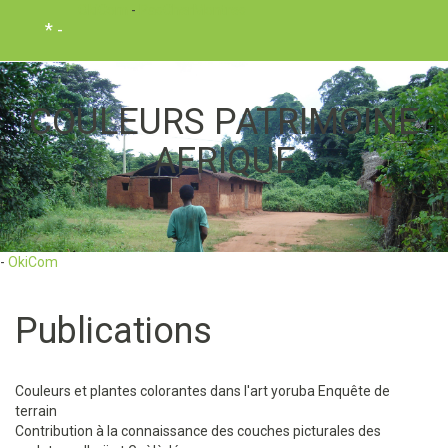
OkiCom
-
PasCherMontres
* -
COULEURS PATRIMOINE
AFRIQUE
-
OkiCom
Publications
Couleurs et plantes colorantes dans l'art yoruba Enquête de
terrain
Contribution à la connaissance des couches picturales des