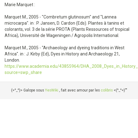
Marie Marquet :
Marquet M., 2005 - "Combretum glutinosum" and "Lannea
microcarpa". in : P. Jansen, D. Cardon (Eds). Plantes à tanins et
colorants, vol. 3 de la série PROTA (Plants Ressources of tropical
Africa), Université de Wageningen / Agropolis International.
Marquet M., 2005 - "Archaeology and dyeing traditions in West
Africa". in : J. Kirby (Ed), Dyes in History and Archaeology 21,
London.
https://www.academia.edu/43855964/DHA_2008_Dyes_in_History
source=swp_share
(>^_^)> Galope sous
YesWiki
, fait avec amour par les
colibris
<(^_^<)""