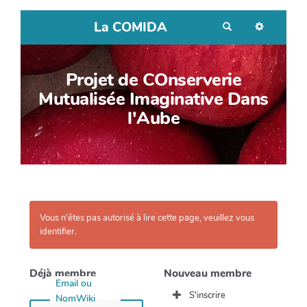
La COMIDA
R
e
c
h
e
r
Projet de COnserverie
c
h
Mutualisée Imaginative Dans
e
r
l'Aube
Vous n'êtes pas autorisé à lire cette page, veuillez vous
identifier.
Déjà membre
Nouveau membre
Email ou
S'inscrire
NomWiki