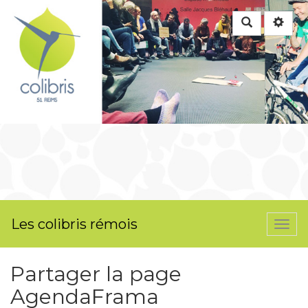
Rechercher
Les colibris rémois
Togg
navi
Partager la page
AgendaFrama