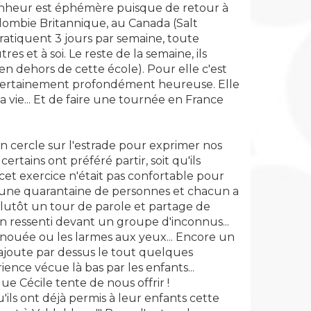
 bonheur est éphémère puisque de retour à
olombie Britannique, au Canada (Salt
 pratiquent 3 jours par semaine, toute
es et à soi. Le reste de la semaine, ils
n dehors de cette école). Pour elle c'est
it certainement profondément heureuse. Elle
sa vie... Et de faire une tournée en France
 un cercle sur l'estrade pour exprimer nos
rtains ont préféré partir, soit qu'ils
cet exercice n'était pas confortable pour
 une quarantaine de personnes et chacun a
 plutôt un tour de parole et partage de
son ressenti devant un groupe d'inconnus...
 nouée ou les larmes aux yeux... Encore un
 rajoute par dessus le tout quelques
ience vécue là bas par les enfants...
ue Cécile tente de nous offrir !
'ils ont déjà permis à leur enfants cette