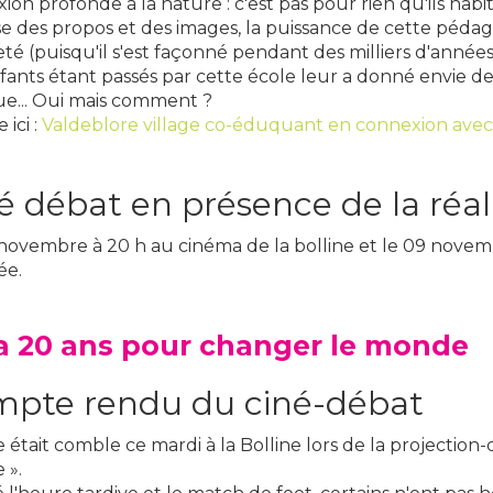
on profonde à la nature : c'est pas pour rien qu'ils habit
se des propos et des images, la puissance de cette péda
eté (puisqu'il s'est façonné pendant des milliers d'années 
fants étant passés par cette école leur a donné envie d
ue... Oui mais comment ?
 ici :
Valdeblore village co-éduquant en connexion avec
é débat en présence de la réal
novembre à 20 h au cinéma de la bolline et le 09 novembr
ée.
a 20 ans pour changer le monde
pte rendu du ciné-débat
le était comble ce mardi à la Bolline lors de la projectio
 ».