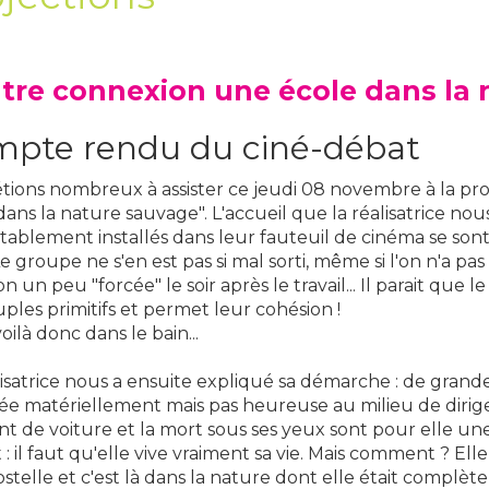
utre connexion une école dans la
pte rendu du ciné-débat
tions nombreux à assister ce jeudi 08 novembre à la pro
dans la nature sauvage". L'accueil que la réalisatrice nou
tablement installés dans leur fauteuil de cinéma se sont 
 Le groupe ne s'en est pas si mal sorti, même si l'on n'a p
on un peu "forcée" le soir après le travail... Il parait que l
uples primitifs et permet leur cohésion !
ilà donc dans le bain...
lisatrice nous a ensuite expliqué sa démarche : de grand
e matériellement mais pas heureuse au milieu de dirige
nt de voiture et la mort sous ses yeux sont pour elle un
t : il faut qu'elle vive vraiment sa vie. Mais comment ? El
telle et c'est là dans la nature dont elle était complè