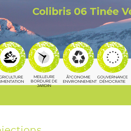
Colibris 06 Tinée 
MEILLEURE
GRICULTURE
Ã?CONOMIE
GOUVERNANCE
BORDURE DE
LIMENTATION
ENVIRONNEMENT
DÉMOCRATIE
JARDIN
jections