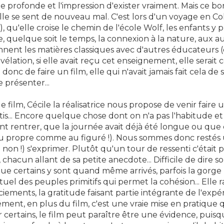
ie profonde et l'impression d'exister vraiment. Mais ce
elle se sent de nouveau mal. C'est lors d'un voyage en C
), qu'elle croise le chemin de l'école Wolf, les enfants y
, quelque soit le temps, la connexion à la nature, aux autr
nent les matières classiques avec d'autres éducateurs (e
vélation, si elle avait reçu cet enseignement, elle sera
donc de faire un film, elle qui n'avait jamais fait cela de 
 présenter...
le film, Cécile la réalisatrice nous propose de venir faire
is... Encore quelque chose dont on n'a pas l'habitude et ce
nt rentrer, que la journée avait déjà été longue ou que 
u propre comme au figuré !). Nous sommes donc restés
 non !) s'exprimer. Plutôt qu'un tour de ressenti c'était
, chacun allant de sa petite anecdote... Difficile de dire 
ue certains y sont quand même arrivés, parfois la gorge
rituel des peuples primitifs qui permet la cohésion... Elle
iements, la gratitude faisant partie intégrante de l'expér
ment, en plus du film, c'est une vraie mise en pratique q
r certains, le film peut paraître être une évidence, puisqu