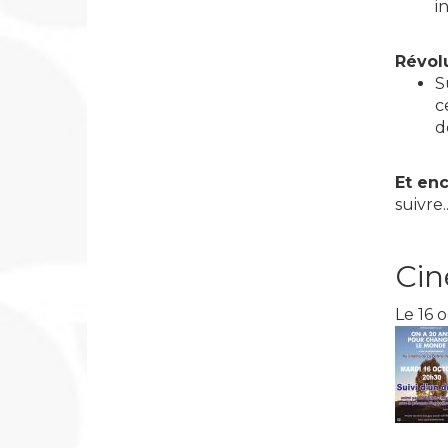
i
Révolu
S
c
d
Et en
suivre..
Cin
Le 16 