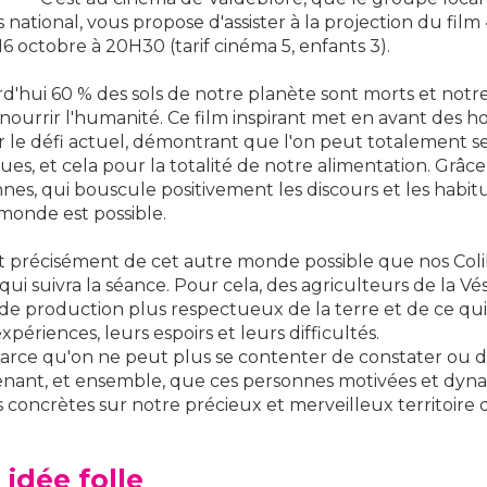
is national, vous propose d'assister à la projection du fi
16 octobre à 20H30 (tarif cinéma 5, enfants 3).
d'hui 60 % des sols de notre planète sont morts et notr
 nourrir l'humanité. Ce film inspirant met en avant des 
r le défi actuel, démontrant que l'on peut totalement se 
ues, et cela pour la totalité de notre alimentation. Grâc
nes, qui bouscule positivement les discours et les habitu
monde est possible.
st précisément de cet autre monde possible que nos Colib
qui suivra la séance. Pour cela, des agriculteurs de la V
e production plus respectueux de la terre et de ce qui y
xpériences, leurs espoirs et leurs difficultés.
parce qu'on ne peut plus se contenter de constater ou de 
nant, et ensemble, que ces personnes motivées et dyn
s concrètes sur notre précieux et merveilleux territoire d
idée folle