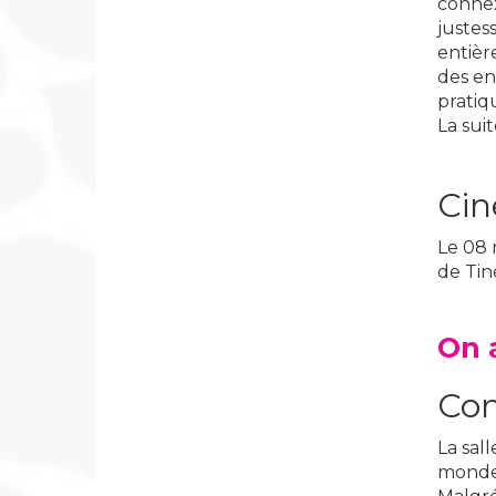
connexi
justes
entièr
des en
pratiq
La suite
Cin
Le 08 
de Tin
On 
Com
La sal
monde