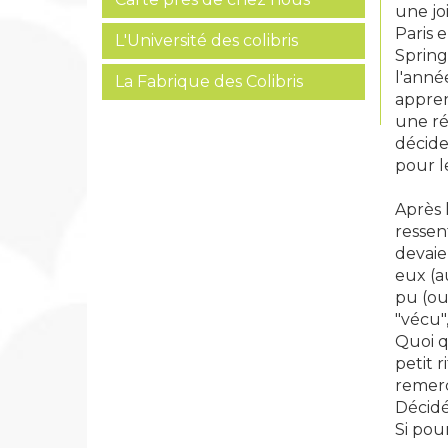
une jo
Paris 
L'Université des colibris
Spring
l'année
La Fabrique des Colibris
appren
une ré
décide 
pour le
Après 
ressent
devaie
eux (a
pu (ou
"vécu"
Quoi q
petit 
remerc
Décidé
Si pou