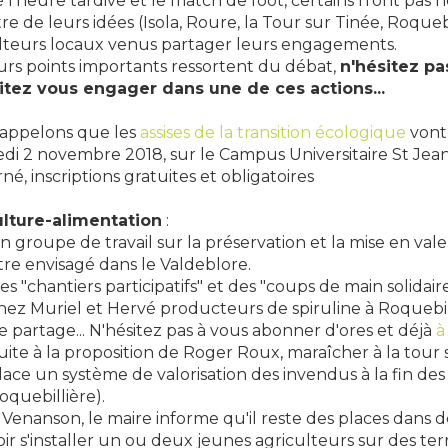
 l'heure tardive et le match de foot, certains n'ont pas h
re de leurs idées (Isola, Roure, la Tour sur Tinée, Roqueb
lteurs locaux venus partager leurs engagements.
urs points importants ressortent du débat,
n'hésitez pa
itez vous engager dans une de ces actions...
appelons que les
assises de la transition écologique
vont
di 2 novembre 2018, sur le Campus Universitaire St Jean 
né, inscriptions gratuites et obligatoires
ulture-alimentation
:
n groupe de travail sur la préservation et la mise en valeu
tre envisagé dans le Valdeblore.
es "chantiers participatifs" et des "coups de main solidair
hez Muriel et Hervé producteurs de spiruline à Roquebi
e partage... N'hésitez pas à vous abonner d'ores et déjà
à
uite à la proposition de Roger Roux, maraîcher à la tour s
lace un système de valorisation des invendus à la fin de
oquebillière).
 Venanson, le maire informe qu'il reste des places dans de
oir s'installer un ou deux jeunes agriculteurs sur des te