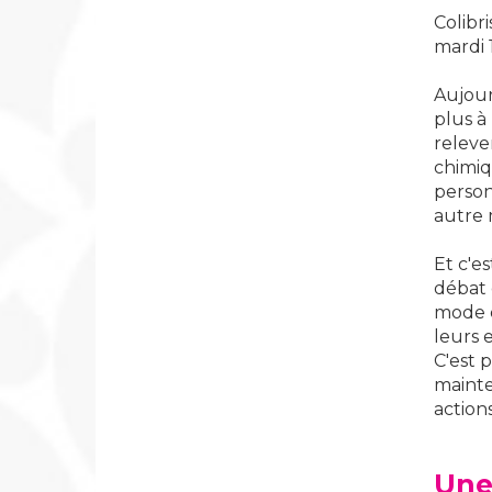
Colibr
mardi 
Aujour
plus à
releve
chimiq
person
autre 
Et c'e
débat 
mode d
leurs e
C'est 
mainte
action
Une 