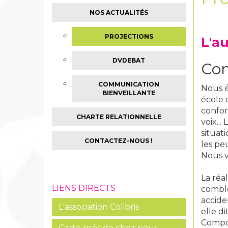
NOS ACTUALITÉS
PROJECTIONS
L'a
DVDEBAT
Com
COMMUNICATION
Nous é
BIENVEILLANTE
école 
confor
CHARTE RELATIONNELLE
voix...
situati
CONTACTEZ-NOUS !
les pe
Nous vo
La réa
LIENS DIRECTS
comblé
accide
L'association Colibris
elle di
Compos
Carte près de chez nous