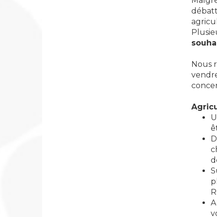
Malgré
débatt
agricu
Plusie
souha
Nous r
vendre
concer
Agric
U
ê
D
c
d
S
p
R
A
v