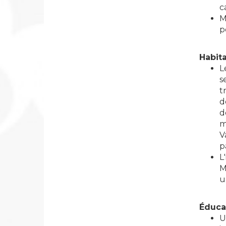
c
M
p
Habit
L
s
t
d
d
m
V
p
L
M
u
Éduca
U