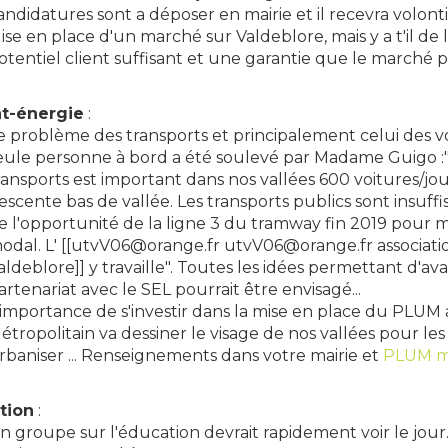
andidatures sont a déposer en mairie et il recevra volontiers
ise en place d'un marché sur Valdeblore, mais y a t'il 
otentiel client suffisant et une garantie que le marché p
at-énergie
:
e problème des transports et principalement celui des vo
eule personne à bord a été soulevé par Madame Guigo :
ransports est important dans nos vallées 600 voitures/jou
escente bas de vallée. Les transports publics sont insuffis
e l'opportunité de la ligne 3 du tramway fin 2019 pour m
odal. L' [[utvV06@orange.fr utvV06@orange.fr associati
aldeblore]] y travaille". Toutes les idées permettant d'av
artenariat avec le SEL pourrait être envisagé...
'importance de s'investir dans la mise en place du PLUM
étropolitain va dessiner le visage de nos vallées pour les
rbaniser ... Renseignements dans votre mairie et
PLUM mé
tion
:
n groupe sur l'éducation devrait rapidement voir le jour