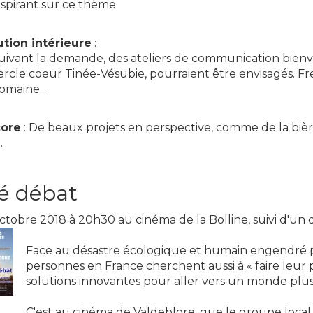
nspirant sur ce thème.
tion intérieure
:
uivant la demande, des ateliers de communication bienve
ercle coeur Tinée-Vésubie, pourraient être envisagés. Fre
omaine...
core
: De beaux projets en perspective, comme de la bière
.
é débat
octobre 2018 à 20h30 au cinéma de la Bolline, suivi d'un 
Face au désastre écologique et humain engendré p
personnes en France cherchent aussi à « faire leur 
solutions innovantes pour aller vers un monde plu
C'est au cinéma de Valdeblore, que le groupe local