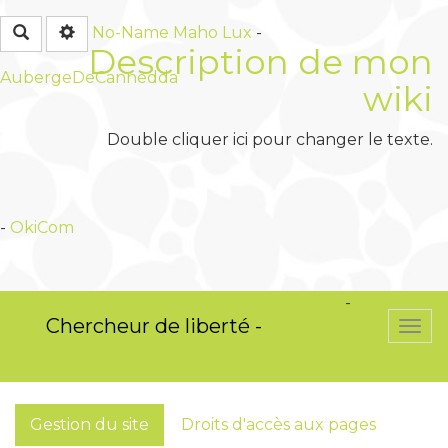
Rechercher
No-Name
Maho Lux
-
Description de mon
AubergeDeCannedda
wiki
Double cliquer ici pour changer le texte.
-
OkiCom
OkiCom
-
Chercheur de liberté -
Togg
navi
PasCherMontres
Gestion du site
Droits d'accès aux pages