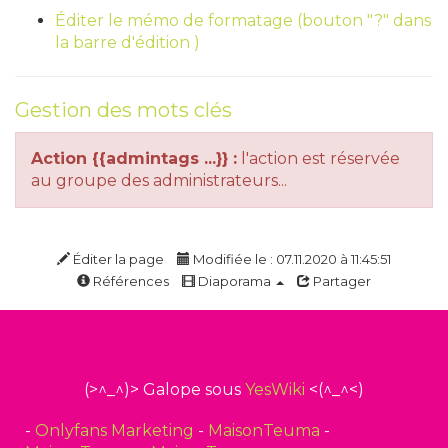
Éditer le mémo de formatage (bouton "?" dans
la barre d'édition )
Gestion des mots clés
Action {{admintags ...}} :
l'action est réservée
au groupe des administrateurs...
Éditer la page
Modifiée le : 07.11.2020 à 11:45:51
Références
Diaporama
Partager
(>^_^)> Galope sous
YesWiki
<(^_^<)
-
Onlyfans Marketing
-
MaisonTeuma
-