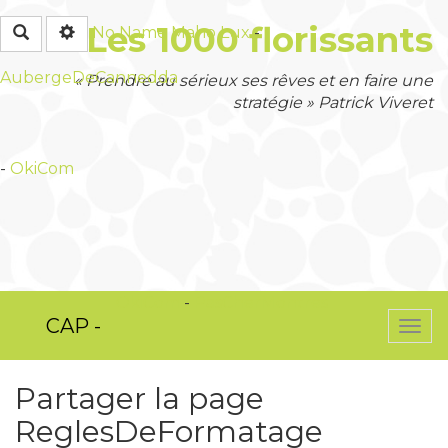
Les 1000 florissants
Rechercher
No Name
Maho Lux
-
AubergeDeCannedda
« Prendre au sérieux ses rêves et en faire une
stratégie » Patrick Viveret
-
OkiCom
OkiCom
-
PasCherMontres
CAP -
Togg
navi
Partager la page
ReglesDeFormatage