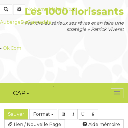
Les 1000 florissants
Rechercher
No Name
Maho Lux
-
AubergeDeCannedda
« Prendre au sérieux ses rêves et en faire une
stratégie » Patrick Viveret
-
OkiCom
OkiCom
-
PasCherMontres
CAP -
Togg
navi
Sauver
Format
B
I
U
S
Lien / Nouvelle Page
Aide mémoire