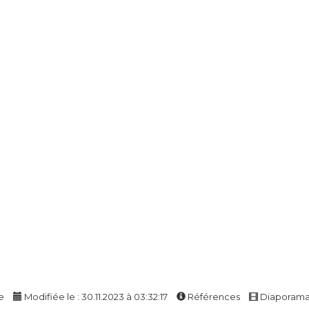
e
Modifiée le : 30.11.2023 à 03:32:17
Références
Diaporam