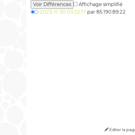
Affichage simplifié
2023-11-30 03:32:17
par 85.190.89.22
Éditer la pag