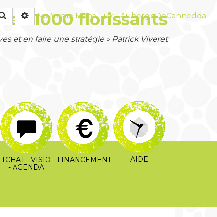
Les 1000 florissants
Rechercher
No Name
Maho Lux
-
AubergeDeCannedda
es et en faire une stratégie » Patrick Viveret
AIDE
TCHAT - VISIO
FINANCEMENT
- AGENDA