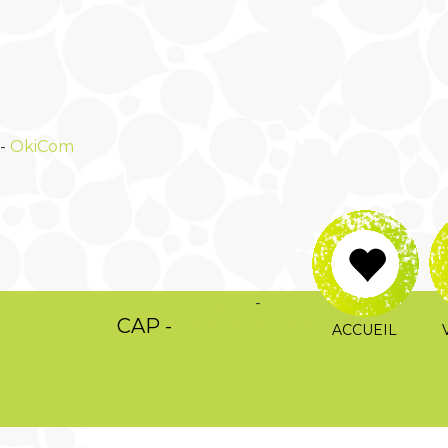
-
OkiCom
OkiCom
-
CAP -
PasCherMontres
ACCUEIL