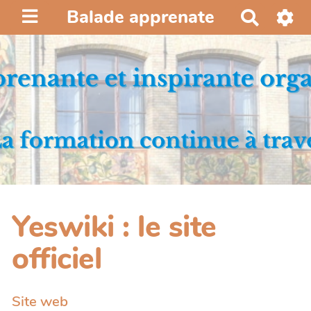
Balade apprenate
R
e
c
h
e
r
c
h
e
r
Yeswiki : le site
officiel
Site web